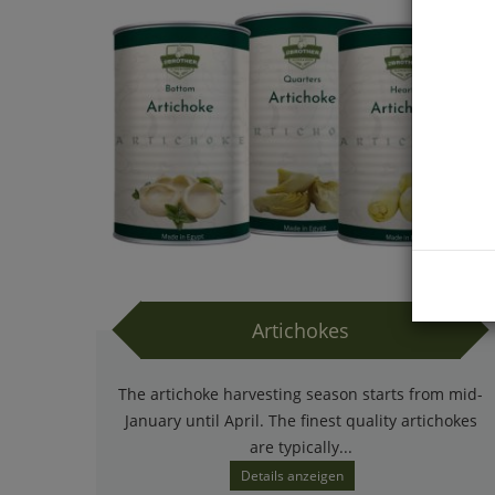
Artichokes
The artichoke harvesting season starts from mid-
January until April. The finest quality artichokes
are typically...
Details anzeigen