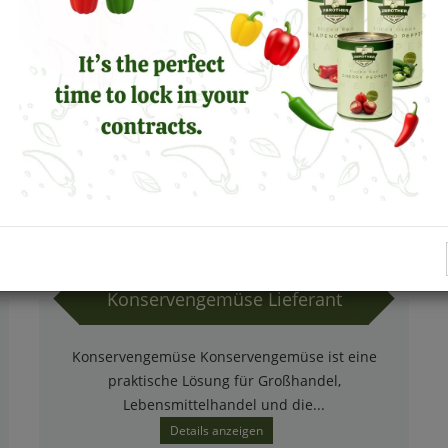
Konservengemüse Lieferant
Konservengemüse Konservengemüse ist eine
praktische Lösung für Großhandel,
Lebensmittelhandel und die...
Details anzeigen