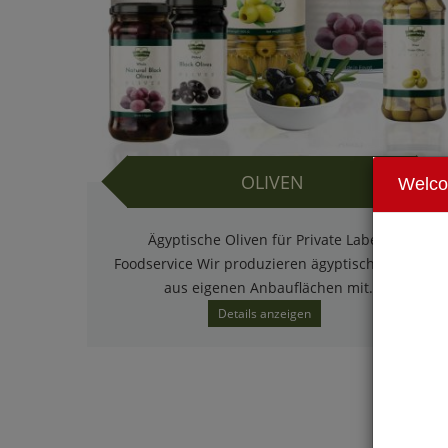
UNSERE STRATEGIE
OLIVEN
Welc
Ägyptische Oliven für Private Label &
Foodservice Wir produzieren ägyptische Oliven
aus eigenen Anbauflächen mit...
Details anzeigen