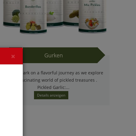
×
Gurken
Let's embark on a flavorful journey as we explore
the fascinating world of pickled treasures .
Pickled Garlic:...
Details anzeigen