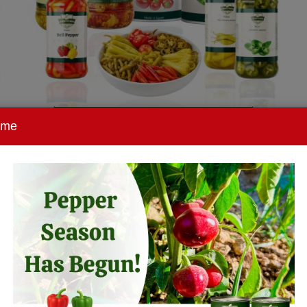
Eingelegte Peperoni aus Ägypten
ome
Eingelegte Peperoni aus Ägypten Unsere
eingelegten Peperoni werden aus sorgfältig
ausgewählten Paprika hergestellt,...
Details anzeigen