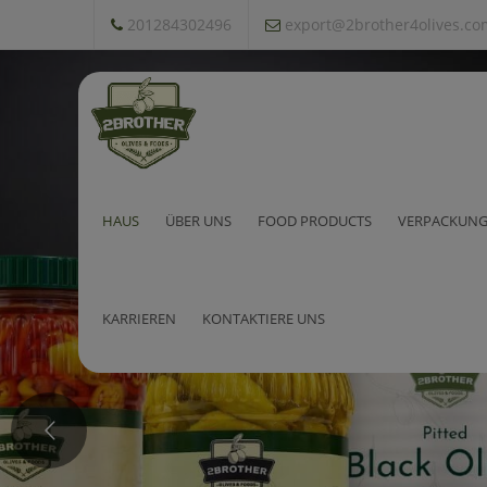
201284302496
export@2brother4olives.co
HAUS
ÜBER UNS
FOOD PRODUCTS
VERPACKUNG
KARRIEREN
KONTAKTIERE UNS