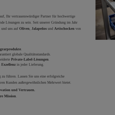
auf, Ihr vertrauenswürdiger Partner für hochwertige
ende Lösungen zu sein. Seit unserer Gründung im Jahr
n und uns auf
Oliven
,
Jalapeños
und
Artischocken
von
grarprodukte
.
rantiert globale Qualitätsstandards.
eiderte
Private-Label-Lösungen
.
d
Exzellenz
in jeder Lieferung.
zu führen. Lassen Sie uns eine erfolgreiche
Ihren Kunden außergewöhnlichen Mehrwert bietet.
ovation und Vertrauen.
ere Mission
.