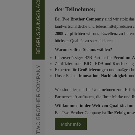
BEGRÜSSUNGSNACHRICHT
der Teilnehmer,
Bei
Two Brother Company
sind wir stolz dar
landwirtschaftliche und lebensmittelproduzier
2008
verpflichten wir uns, Exzellenz zu liefer
höchster Qualität zu spezialisieren.
Warum sollten Sie uns wählen?
Ihr zuverlässiger B2B-Partner für
Premium-A
Zertifiziert nach
BRC
,
FDA
und
Koscher
– ga
UNSERE MISSION - TWO BROTHER COMPANY
Experten für
Großlieferungen
und maßgeschn
Unser Fokus:
Innovation
,
Nachhaltigkeit
un
Wir sind hier, um Ihr Unternehmen zum Erfolg 
Partnerschaft aufbauen, die Ihrer Marke und 
Willkommen in der Welt von Qualität, Inn
Bei Two Brother Company ist
Ihr Erfolg uns
Mehr Info