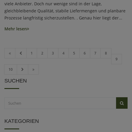
viele Anbieter. Doch nur wenige sind in der Lage,
gleichbleibende Qualität, stabile Liefermengen und planbare
Prozesse langfristig sicherzustellen. . Genau hier liegt der...
Mehr lesen
1
2
3
4
5
6
7
8
9
10
SUCHEN
KATEGORIEN