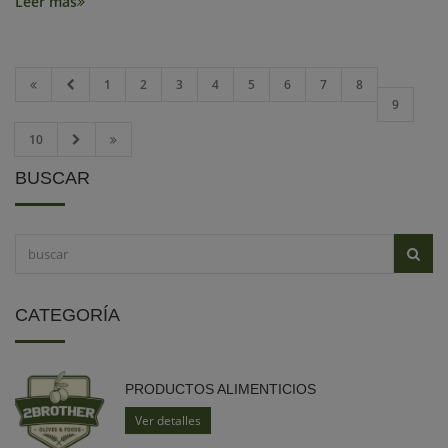
Leer más
1
2
3
4
5
6
7
8
9
10
BUSCAR
CATEGORÍA
PRODUCTOS ALIMENTICIOS
Ver detalles