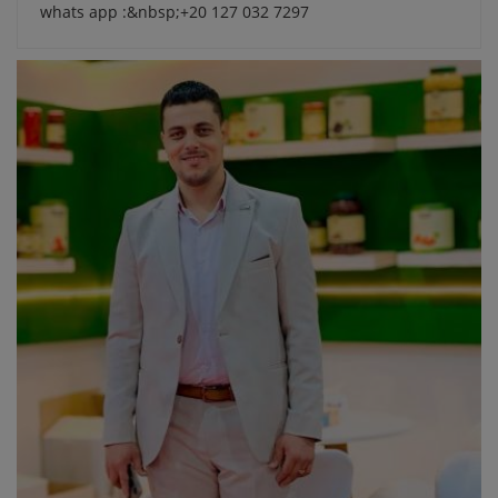
whats app :&nbsp;+20 127 032 7297