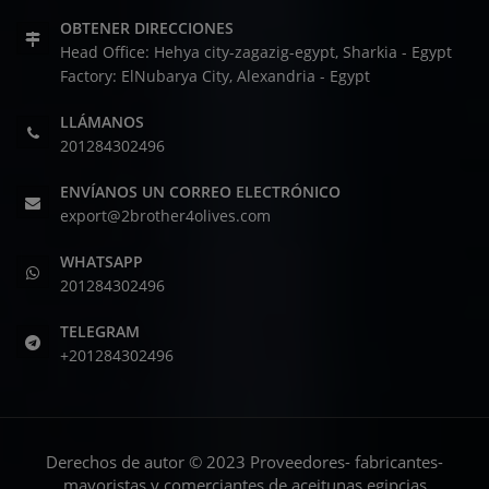
OBTENER DIRECCIONES
Head Office: Hehya city-zagazig-egypt, Sharkia - Egypt
Factory: ElNubarya City, Alexandria - Egypt
LLÁMANOS
201284302496
ENVÍANOS UN CORREO ELECTRÓNICO
export@2brother4olives.com
WHATSAPP
201284302496
TELEGRAM
+201284302496
Derechos de autor © 2023 Proveedores- fabricantes-
mayoristas y comerciantes de aceitunas egipcias