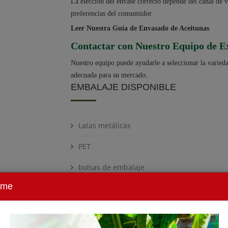
La elección del envase correcto depende del canal de 
preferencias del consumidor.
Leer Nuestra Guía de Envasado de Aceitunas
Contactar con Nuestro Equipo de E
Nuestro equipo puede ayudarle a seleccionar la varied
adecuada para su mercado.
EMBALAJE DISPONIBLE
Latas metálicas
PET
bolsas de embalaje
ome
Jarras de vidrio
Baldes de plástico