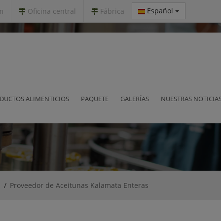
Español
m
Oficina central
Fábrica
amata Enteras
DUCTOS ALIMENTICIOS
PAQUETE
GALERÍAS
NUESTRAS NOTICIA
a
Proveedor de Aceitunas Kalamata Enteras