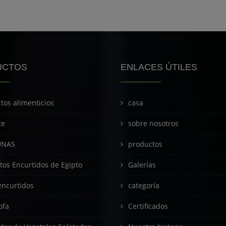
UCTOS
ENLACES ÚTILES
tos alimenticios
casa
te
sobre nosotros
UNAS
productos
tos Encurtidos de Egipto
Galerías
encurtidos
categoría
ofa
Certificados