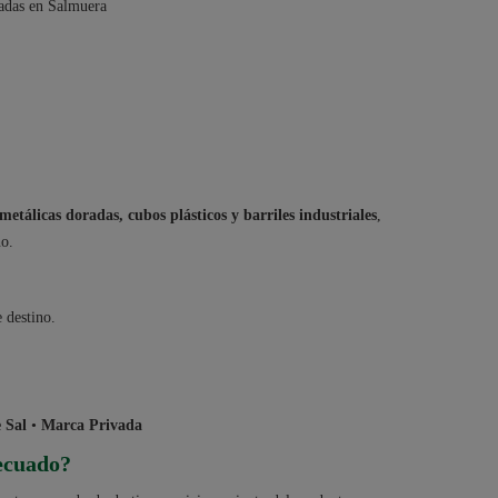
adas en Salmuera
 metálicas doradas, cubos plásticos y barriles industriales
,
no.
 destino.
 Sal
•
Marca Privada
ecuado?