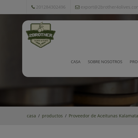
201284302496
export@2brother4olives.co
Proveedor de Aceitunas Kal
CASA
SOBRE NOSOTROS
PRO
casa
productos
Proveedor de Aceitunas Kalamat