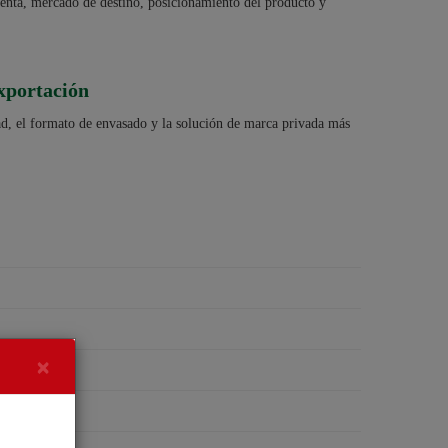
venta, mercado de destino, posicionamiento del producto y
xportación
ad, el formato de envasado y la solución de marca privada más
×