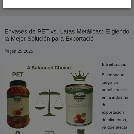
Envases de PET vs. Latas Metálicas: Eligiendo la Mejor
Solución para Exportació
Envases de PET vs. Latas Metálicas: Eligiendo
la Mejor Solución para Exportació
Jan 29
2025
Introducción:
El empaque
juega un
papel crucial
en la industria
de
exportación
de alimentos,
ya que afecta