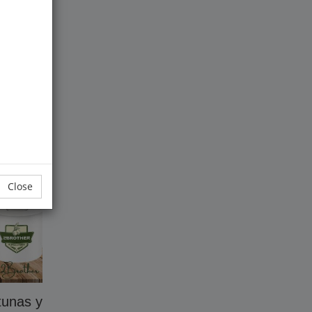
o
s
Close
tunas y