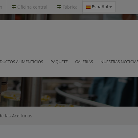
Español
m
Oficina central
Fábrica
iento de las Aceitunas
DUCTOS ALIMENTICIOS
PAQUETE
GALERÍAS
NUESTRAS NOTICIA
de las Aceitunas