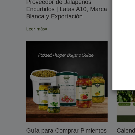
Proveedor de Jalapeños
Mercad
Encurtidos | Latas A10, Marca
Encurt
Blanca y Exportación
Leer má
Leer más
Guía para Comprar Pimientos
Calend