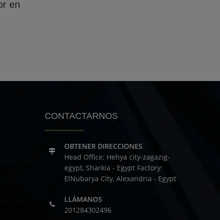
or en
CONTACTARNOS
OBTENER DIRECCIONES
Head Office: Hehya city-zagazig-
egypt, Sharkia - Egypt
Factory:
ElNubarya City, Alexandria - Egypt
LLÁMANOS
201284302496