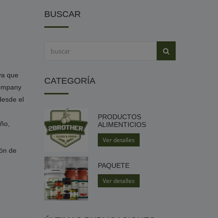
BUSCAR
ya que
CATEGORÍA
Company
desde el
PRODUCTOS
oño,
ALIMENTICIOS
Ver detalles
ión de
PAQUETE
Ver detalles