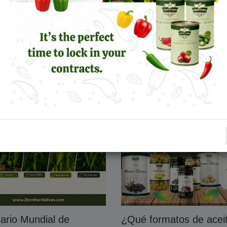
o Español de Verduras
Cómo Elegir el Format
idas 2026
Adecuado de Pimiento
Encurtidos
s
Leer más
ario Mundial de
¿Qué formatos de acei