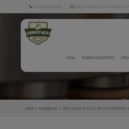
201284302496
export@2brother4olives.co
Descubre el Ciclo de Crecim
CASA
SOBRE NOSOTROS
PRO
casa
categoría
Descubre el Ciclo de Crecimiento 