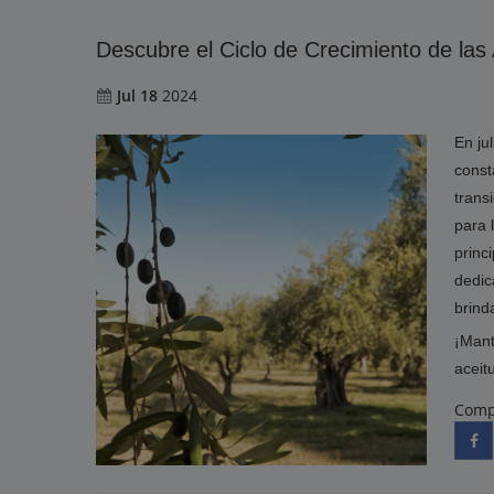
Descubre el Ciclo de Crecimiento de las
Jul 18
2024
En ju
const
trans
para 
princ
dedic
brind
¡Mant
aceit
Comp