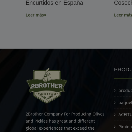
Encurtidos en España
Cosech
Leer más
Leer má
PROD
produc
paque
2Brother Company For Producing Olives
ACEIT
and Pickles has great and different
Pimien
global experiences that exceed the