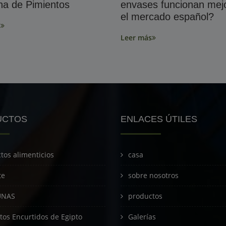
a de Pimientos
envases funcionan mej
el mercado español?
s
Leer más
UCTOS
ENLACES ÚTILES
tos alimenticios
casa
te
sobre nosotros
UNAS
productos
tos Encurtidos de Egipto
Galerías