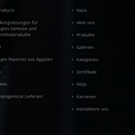
roducts
Haus
kungslösungen für
über uns
egtes Gemüse und
mittelprodukte
Produkte
N
Galerien
egte Peperoni aus Ägypten
Kategorien
n
Zertifikate
okes
FAQs
vengemüse Lieferant
Karrieren
Kontaktiere uns