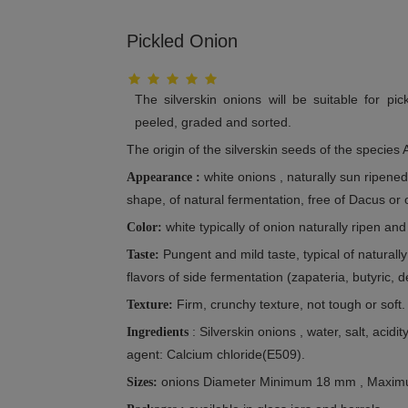
Pickled Onion
The silverskin onions will be suitable for p
peeled, graded and sorted.
The origin of the silverskin seeds of the species A
white onions , naturally sun ripened
Appearance :
shape, of natural fermentation, free of Dacus or ot
white typically of onion naturally ripen and
Color:
Pungent and mild taste, typical of naturally
Taste:
flavors of side fermentation (zapateria, butyric, 
Firm, crunchy texture, not tough or soft.
Texture:
: Silverskin onions , water, salt, acidi
Ingredients
agent: Calcium chloride(E509).
onions Diameter Minimum 18 mm , Maxi
Sizes: