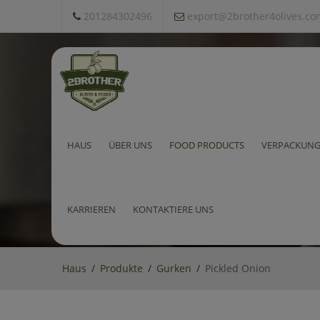
201284302496
export@2brother4olives.co
Pickled Onion
HAUS
ÜBER UNS
FOOD PRODUCTS
VERPACKUNG
KARRIEREN
KONTAKTIERE UNS
Haus
Produkte
Gurken
Pickled Onion