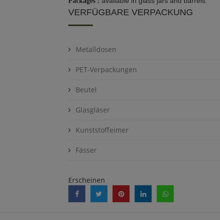
available in glass jars and barrels.
Packages :
VERFÜGBARE VERPACKUNG
Metalldosen
PET-Verpackungen
Beutel
Glasgläser
Kunststoffeimer
Fässer
Erscheinen