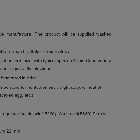
ickle manufacture. The product will be supplied washed,
llium Cepa L is Italy or South Afrika..
, of uniform size, with typical species Allium Cepa variety
her signs of fly infections.
 fermented in brine.
 ripen and fermented onions , slight salty, without off
decayed egg, etc.).
ty regulator Acetic acid( E260), Citric acid(E330),Firming
mum 22 mm.