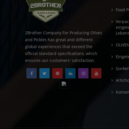
Food P
Verpac
eingel
2Brother Company For Producing Olives
Lebens
and Pickles has great and different
OLIVE
global experiences that exceed the
official standard specifications, which
Eingel
ensures our customers' satisfaction.
Gurke
Artich
Konser