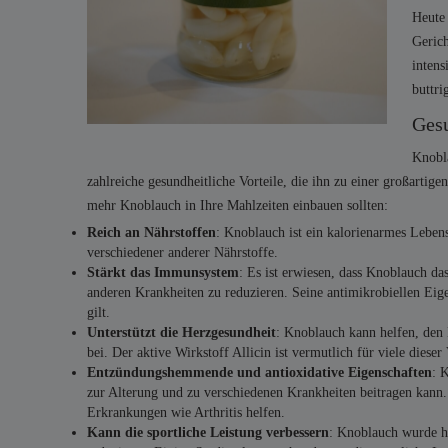
Heute 
Gerich
intens
buttri
Gesu
Knobla
zahlreiche gesundheitliche Vorteile, die ihn zu einer großart
mehr Knoblauch in Ihre Mahlzeiten einbauen sollten:
Reich an Nährstoffen
: Knoblauch ist ein kalorienarmes Leben
verschiedener anderer Nährstoffe.
Stärkt das Immunsystem
: Es ist erwiesen, dass Knoblauch d
anderen Krankheiten zu reduzieren. Seine antimikrobiellen Eig
gilt.
Unterstützt die Herzgesundheit
: Knoblauch kann helfen, den 
bei. Der aktive Wirkstoff Allicin ist vermutlich für viele dieser
Entzündungshemmende und antioxidative Eigenschaften
: 
zur Alterung und zu verschiedenen Krankheiten beitragen kan
Erkrankungen wie Arthritis helfen.
Kann die sportliche Leistung verbessern
: Knoblauch wurde hi