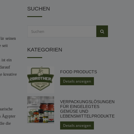
SUCHEN
für seinen
 seit
KATEGORIEN
ist ein
darauf
FOOD PRODUCTS
e kreative
Details anzeigen
VERPACKUNGSLÖSUNGEN
FÜR EINGELEGTES
narische
GEMÜSE UND
LEBENSMITTELPRODUKTE
n Ägypter
die die
Details anzeigen