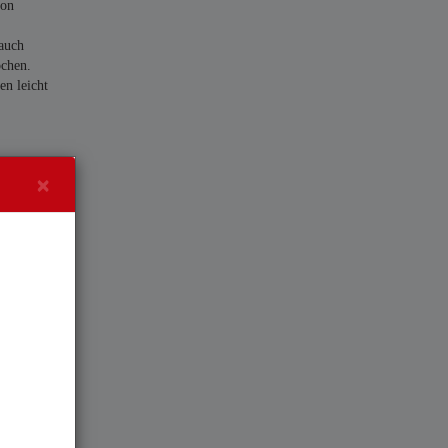
von
lauch
ochen.
en leicht
×
rstoffe
Geschmack
arischen
e von
che und