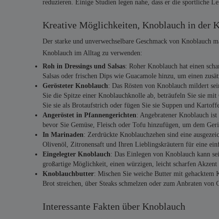
reduzieren. Einige Studien legen nahe, dass er die sportliche 
Kreative Möglichkeiten, Knoblauch in der 
Der starke und unverwechselbare Geschmack von Knoblauch macht
Knoblauch im Alltag zu verwenden:
Roh in Dressings und Salsas
: Roher Knoblauch hat einen scha
Salsas oder frischen Dips wie Guacamole hinzu, um einen zusät
Gerösteter Knoblauch
: Das Rösten von Knoblauch mildert sei
Sie die Spitze einer Knoblauchknolle ab, beträufeln Sie sie mit 
Sie sie als Brotaufstrich oder fügen Sie sie Suppen und Kartoff
Angeröstet in Pfannengerichten
: Angebratener Knoblauch ist 
bevor Sie Gemüse, Fleisch oder Tofu hinzufügen, um dem Geric
In Marinaden
: Zerdrückte Knoblauchzehen sind eine ausgezei
Olivenöl, Zitronensaft und Ihren Lieblingskräutern für eine ein
Eingelegter Knoblauch
: Das Einlegen von Knoblauch kann sei
großartige Möglichkeit, einen würzigen, leicht scharfen Akzen
Knoblauchbutter
: Mischen Sie weiche Butter mit gehacktem Kn
Brot streichen, über Steaks schmelzen oder zum Anbraten vo
Interessante Fakten über Knoblauch