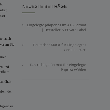
ht
NEUESTE BEITRÄGE
arker,
fast
Eingelegte Jalapeños im A10-Format
| Hersteller & Private Label
tet auch
Deutscher Markt für Eingelegtes
 warum Sie
Gemüse 2026
puren
Das richtige Format für eingelegte
gen und
Paprika wählen
iotikum
sundheit
pfen, der
digkeit zu