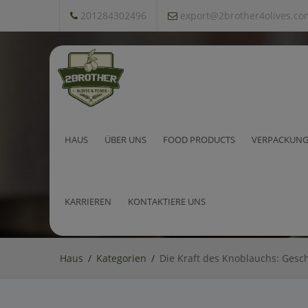
201284302496
export@2brother4olives.co
Die Kraft des Knoblauchs: 
HAUS
ÜBER UNS
FOOD PRODUCTS
VERPACKUNG
KARRIEREN
KONTAKTIERE UNS
Haus
Kategorien
Die Kraft des Knoblauchs: Gesc