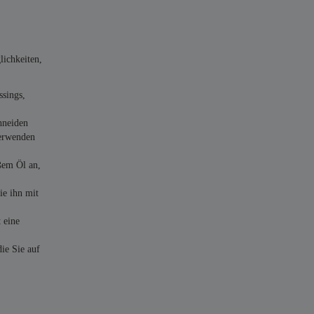
lichkeiten,
ssings,
hneiden
Verwenden
ßem Öl an,
ie ihn mit
 eine
ie Sie auf