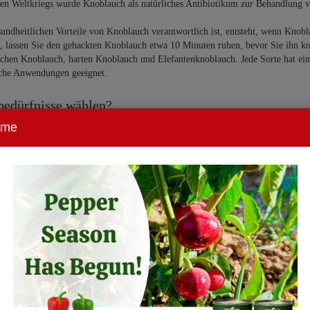
en Weltkriegs wurde Knoblauch als natürliches Antibiotikum zur Behandlung 
gesundheitlichen Vorteile von Knoblauch verantwortlich ist, entsteht, wenn Knob
 lassen Sie den gehackten Knoblauch etwa 10 Minuten ruhen, bevor Sie ihn k
ichen Knoblauch, harten Knoblauch und Elefantenknoblauch. Jede Sorte hat ein
ische Anwendungen geeignet.
bedürfnisse wählen?
ome
rt, Ihnen hochwertigen Knoblauch zu bieten, der sowohl Geschmack als auch Näh
, um sicherzustellen, dass jede Knolle den höchsten Standards an Frische und 
den oder mit neuen Gerichten experimentieren, unser Knoblauch wird Ihre kulin
n Knollen bis hin zu vorab geschälten Zehen, sodass es einfach ist, die Vorteil
ität stellt sicher, dass Sie jedes Mal das bestmögliche Produkt erhalten.
 von Gerichten Tiefe und Komplexität verleiht und gleichzeitig beeindruckende
oder angebraten bevorzugen, Knoblauch ist eine vielseitige Zutat, die in keinem
z darauf, Ihnen hochwertigen Knoblauch anzubieten, um Ihnen zu helfen, köstli