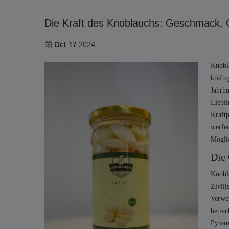
Die Kraft des Knoblauchs: Geschmack, 
Oct 17
2024
Knobla
kräfti
Jahrhu
Liebli
Kraftp
werfen
Mögli
Die 
Knobla
Zivili
Verwen
betrac
Pyrami