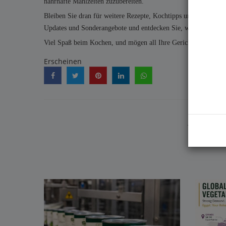
nahrhafte Mahlzeiten zuzubereiten.
Bleiben Sie dran für weitere Rezepte, Kochtipps und Einblicke 
Updates und Sonderangebote und entdecken Sie, wie
2 brother4
Viel Spaß beim Kochen, und mögen all Ihre Gerichte voller Ge
Erscheinen
ÄHNLI