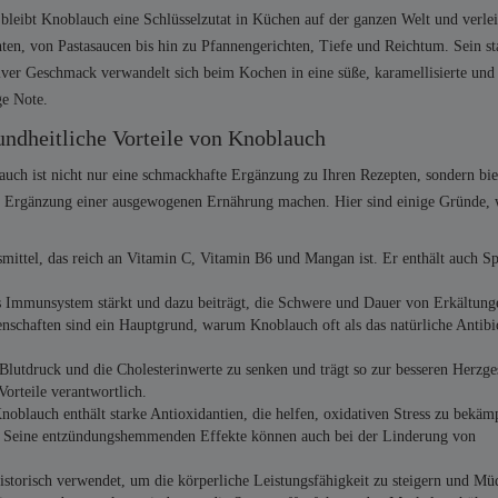
bleibt Knoblauch eine Schlüsselzutat in Küchen auf der ganzen Welt und verlei
ten, von Pastasaucen bis hin zu Pfannengerichten, Tiefe und Reichtum. Sein st
iver Geschmack verwandelt sich beim Kochen in eine süße, karamellisierte und 
ge Note.
ndheitliche Vorteile von Knoblauch
uch ist nicht nur eine schmackhafte Ergänzung zu Ihren Rezepten, sondern bie
igen Ergänzung einer ausgewogenen Ernährung machen. Hier sind einige Gründe,
smittel, das reich an Vitamin C, Vitamin B6 und Mangan ist. Er enthält auch S
as Immunsystem stärkt und dazu beiträgt, die Schwere und Dauer von Erkältun
enschaften sind ein Hauptgrund, warum Knoblauch oft als das natürliche Antib
Blutdruck und die Cholesterinwerte zu senken und trägt so zur besseren Herzge
 Vorteile verantwortlich.
Knoblauch enthält starke Antioxidantien, die helfen, oxidativen Stress zu bekäm
n. Seine entzündungshemmenden Effekte können auch bei der Linderung von
storisch verwendet, um die körperliche Leistungsfähigkeit zu steigern und Mü