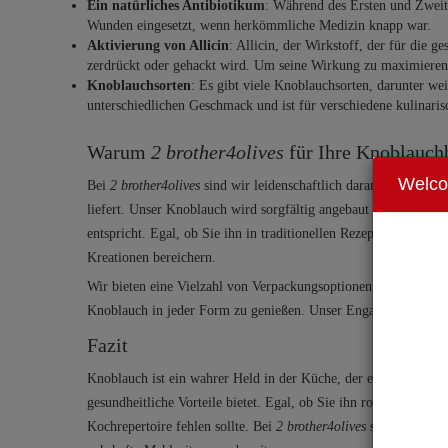
Ein natürliches Antibiotikum
: Während des Ersten und Zweit
Wunden eingesetzt, wenn herkömmliche Medizin knapp war.
Aktivierung von Allicin
: Allicin, der Wirkstoff, der für die 
zerdrückt oder gehackt wird. Um seine Wirkung zu maximieren,
Knoblauchsorten
: Es gibt viele Knoblauchsorten, darunter we
unterschiedlichen Geschmack und ist für verschiedene kulinar
Warum
2 brother4olives
für Ihre Knoblauch
Welc
Bei
2 brother4olives
sind wir leidenschaftlich daran interessie
liefert. Unser Knoblauch wird sorgfältig angebaut und geerntet
entspricht. Egal, ob Sie ihn in traditionellen Rezepten verwen
Kreationen bereichern.
Wir bieten eine Vielzahl von Verpackungsoptionen an, von ganze
Knoblauch in jeder Form zu genießen. Unser Engagement für Qual
Fazit
Knoblauch ist ein wahrer Held in der Küche, der einer Vielzahl
gesundheitliche Vorteile bietet. Egal, ob Sie ihn roh, geröstet 
Kochrepertoire fehlen sollte. Bei
2 brother4olives
sind wir stol