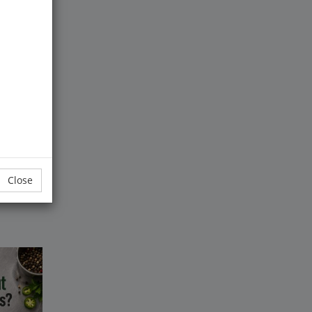
esten
Close