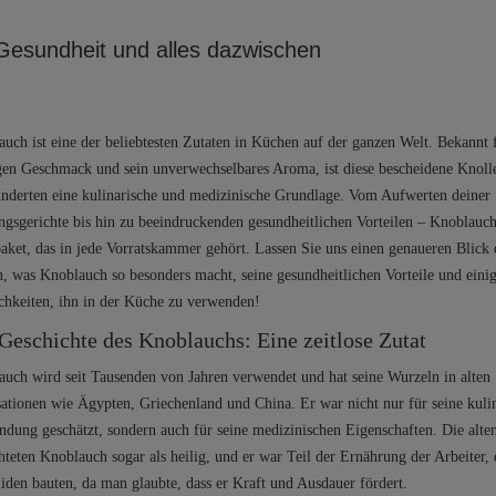
Gesundheit und alles dazwischen
uch ist eine der beliebtesten Zutaten in Küchen auf der ganzen Welt. Bekannt 
gen Geschmack und sein unverwechselbares Aroma, ist diese bescheidene Knolle
nderten eine kulinarische und medizinische Grundlage. Vom Aufwerten deiner
ngsgerichte bis hin zu beeindruckenden gesundheitlichen Vorteilen – Knoblauch 
aket, das in jede Vorratskammer gehört. Lassen Sie uns einen genaueren Blick 
, was Knoblauch so besonders macht, seine gesundheitlichen Vorteile und einig
chkeiten, ihn in der Küche zu verwenden!
Geschichte des Knoblauchs: Eine zeitlose Zutat
uch wird seit Tausenden von Jahren verwendet und hat seine Wurzeln in alten
sationen wie Ägypten, Griechenland und China. Er war nicht nur für seine kuli
dung geschätzt, sondern auch für seine medizinischen Eigenschaften. Die alte
hteten Knoblauch sogar als heilig, und er war Teil der Ernährung der Arbeiter, 
den bauten, da man glaubte, dass er Kraft und Ausdauer fördert.