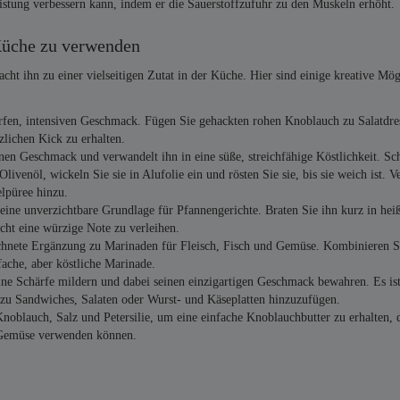
Leistung verbessern kann, indem er die Sauerstoffzufuhr zu den Muskeln erhöht.
Küche zu verwenden
 ihn zu einer vielseitigen Zutat in der Küche. Hier sind einige kreative Mög
rfen, intensiven Geschmack. Fügen Sie gehackten rohen Knoblauch zu Salatdre
zlichen Kick zu erhalten.
nen Geschmack und verwandelt ihn in eine süße, streichfähige Köstlichkeit. Sc
Olivenöl, wickeln Sie sie in Alufolie ein und rösten Sie sie, bis sie weich ist. 
elpüree hinzu.
eine unverzichtbare Grundlage für Pfannengerichte. Braten Sie ihn kurz in hei
ht eine würzige Note zu verleihen.
chnete Ergänzung zu Marinaden für Fleisch, Fisch und Gemüse. Kombinieren S
fache, aber köstliche Marinade.
ne Schärfe mildern und dabei seinen einzigartigen Geschmack bewahren. Es ist
t zu Sandwiches, Salaten oder Wurst- und Käseplatten hinzuzufügen.
oblauch, Salz und Petersilie, um eine einfache Knoblauchbutter zu erhalten, d
n Gemüse verwenden können.