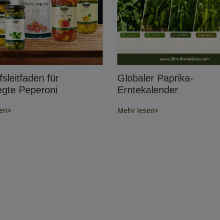
sleitfaden für
Globaler Paprika-
egte Peperoni
Erntekalender
en
Mehr lesen