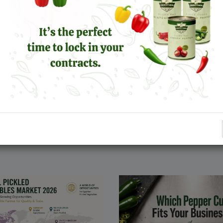
tandards zu erhöhen, Märkte zu verbinden und der Welt das Beste der ägyptisc
s Regal.“
CHE NACHRICHTEN