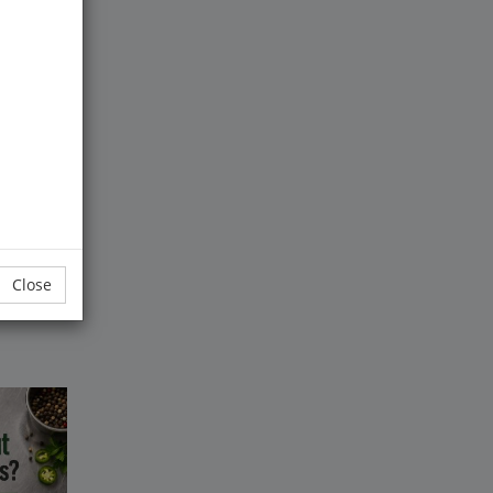
hen
Close