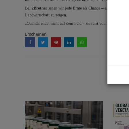
Bei
2Brother
sehen wir jede Ernte als Chance – eine Chance, S
Landwirtschaft zu zeigen.
„Qualität endet nicht auf dem Feld – sie reist vom Boden bis in
Erscheinen
ÄHNLI