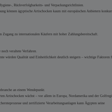
giene-, Rückverfolgbarkeits- und Verpackungsrichtlinien.
hnung können ägyptische Artischocken kaum mit europäischen Anbietern konkurr
 Zugang zu internationalen Käufern mit hoher Zahlungsbereitschaft.
 noch veraltete Verfahren.
te würden Qualität und Einheitlichkeit deutlich steigern – wichtige Faktoren 
kenbranche an einem Wendepunkt.
rten Artischocken wächst – vor allem in Europa, Nordamerika und der Golfreg
hernteprozesse und zertifizierte Verarbeitungsanlagen kann Ägypten seine