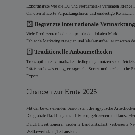
Exportmärkte wie die EU und Nordamerika verlangen strenge Hy
Ohne zertifizierte Verpackungslinien und eindeutige Kennzeic
3️⃣
Begrenzte internationale Vermarktung
Viele Produzenten bedienen primär den lokalen Markt.
Fehlende Marketingstrategien und Markenaufbau erschweren den
4️⃣
Traditionelle Anbaumethoden
Trotz optimaler klimatischer Bedingungen nutzen viele Betriebe
Präzisionsbewässerung, ertragreiche Sorten und mechanische Ern
Export.
Chancen zur Ernte 2025
Mit der bevorstehenden Saison steht die ägyptische Artischoc
Die globale Nachfrage nach frischen, gefrorenen und konservie
Durch Investitionen in moderne Landwirtschaft, verbesserte Nac
Wettbewerbsfähigkeit ausbauen.