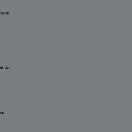
ieren.
für den
ion.