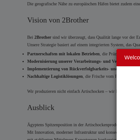
Die geografische Nähe zu europäischen Häfen bietet zudem einen
Vision von 2Brother
Bei
2Brother
sind wir überzeugt, dass Qualität lange vor der E
Unsere Strategie basiert auf einem integrierten System, das Qual
Partnerschaften mit lokalen Betrieben
, die Präzisionsbewäss
Welc
Modernisierung unserer Verarbeitungs- und Verpackungsli
Implementierung von Rückverfolgbarkeits- und Qualität
Nachhaltige Logistiklösungen
, die Frische vom Feld bis zum 
Wir produzieren nicht einfach Artischocken – wir liefern
ägypt
Ausblick
Ägyptens Spitzenposition in der Artischockenproduktion kann s
Mit Innovation, moderner Infrastruktur und konsequentem Qual
mit etablierten Mittelmeer-Exporteuren konkurrieren.