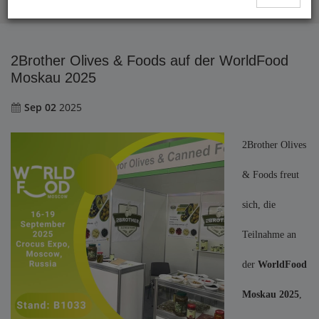
2Brother Olives & Foods auf der WorldFood Moskau 2025
2Brother Olives & Foods auf der WorldFood
Moskau 2025
Sep 02
2025
2Brother Olives
& Foods freut
sich, die
Teilnahme an
der
WorldFood
Moskau 2025
,