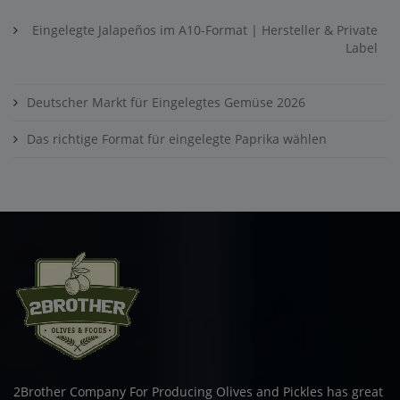
Eingelegte Jalapeños im A10-Format | Hersteller & Private
Label
Deutscher Markt für Eingelegtes Gemüse 2026
Das richtige Format für eingelegte Paprika wählen
2Brother Company For Producing Olives and Pickles has great