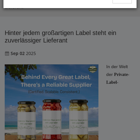
Hinter jedem großartigen Label steht ein zuverlässiger
Lieferant
Hinter jedem großartigen Label steht ein
zuverlässiger Lieferant
Sep 02
2025
In der Welt
der
Private-
Label-