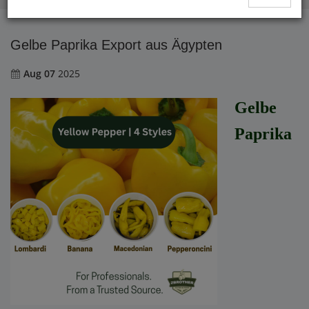
Gelbe Paprika Export aus Ägypten
Aug 07
2025
Gelbe
Paprika