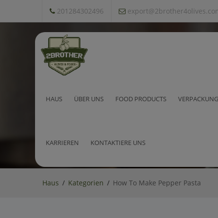
201284302496
export@2brother4olives.co
How To Make Pepper Pasta
HAUS
ÜBER UNS
FOOD PRODUCTS
VERPACKUNG
KARRIEREN
KONTAKTIERE UNS
Haus
Kategorien
How To Make Pepper Pasta