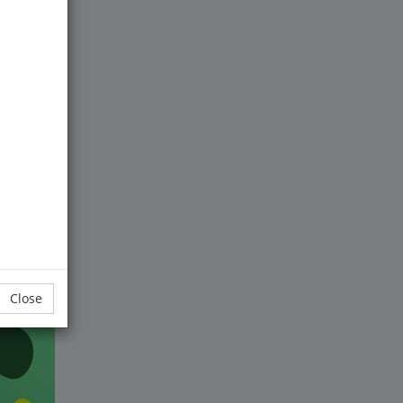
lth
un
Close