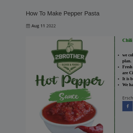
How To Make Pepper Pasta
Aug 11
2022
Chil
we co
plan.
Fresh
are C
It is 
We hav
Ersc