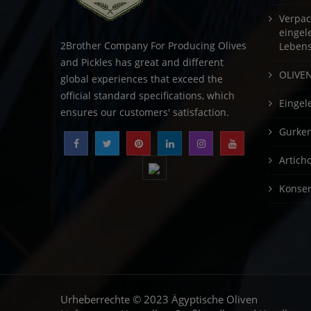
Verpac
eingel
2Brother Company For Producing Olives
Lebens
and Pickles has great and different
OLIVE
global experiences that exceed the
official standard specifications, which
Eingel
ensures our customers' satisfaction.
Gurke
Artich
Konser
Urheberrechte © 2023 Ägyptische Oliven