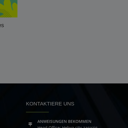
es
KONTAKTIERE UNS
ANWEISUNGEN BEKOMMEN
Head Office: Hehya city-zagazig-