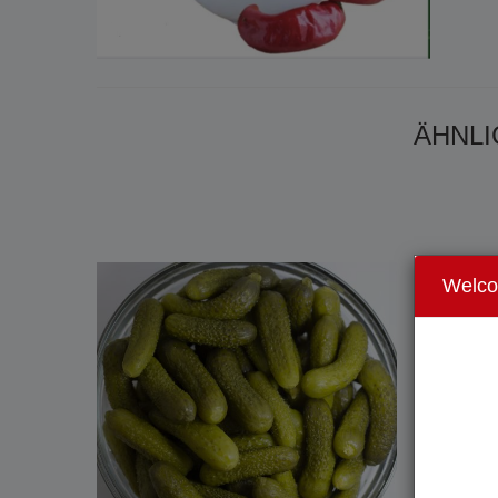
ÄHNLI
Welc