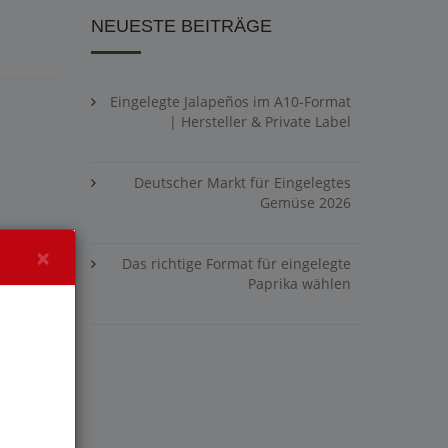
NEUESTE BEITRÄGE
Eingelegte Jalapeños im A10-Format
| Hersteller & Private Label
Deutscher Markt für Eingelegtes
Gemüse 2026
×
Das richtige Format für eingelegte
Paprika wählen