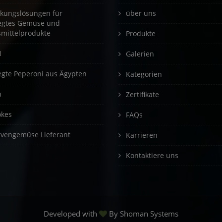
kungslösungen für
über uns
egtes Gemüse und
mittelprodukte
Produkte
N
Galerien
egte Peperoni aus Ägypten
Kategorien
n
Zertifikate
okes
FAQs
vengemüse Lieferant
Karrieren
Kontaktiere uns
Developed with
By
Shoman Systems