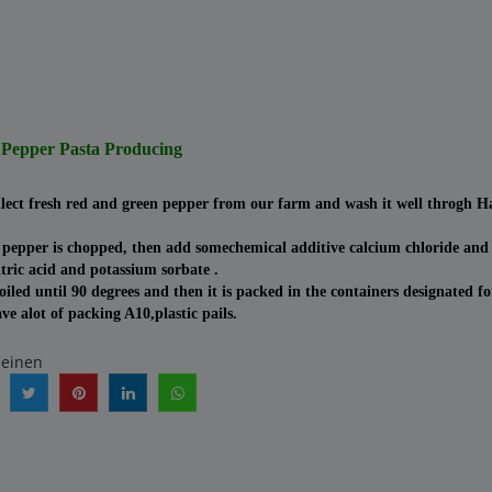
i Pepper Pasta Producing
llect fresh red and green pepper from our farm and wash it well throgh H
 pepper is chopped, then add somechemical additive calcium chloride and
itric acid and potassium sorbate .
boiled until 90 degrees and then it is packed in the containers designated fo
e alot of packing A10,plastic pails.
heinen