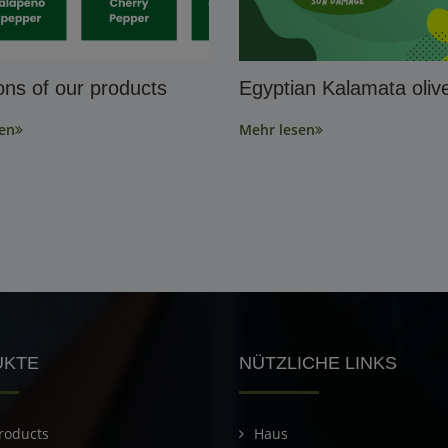
ions of our products
Egyptian Kalamata oliv
en
Mehr lesen
UKTE
NÜTZLICHE LINKS
roducts
Haus