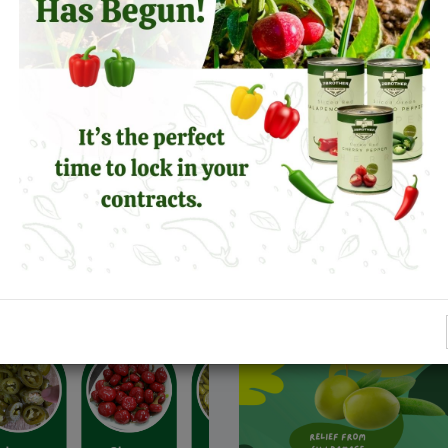
ta Olives
Discover the Power of
Jalapeño Peppers: Hea
en
Benefits, Flavor, and F
Facts!
Mehr lesen