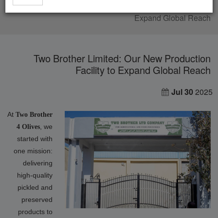
Two Brother Limited: Our New Production Facility to
Expand Global Reach
Two Brother Limited: Our New Production
Facility to Expand Global Reach
Jul 30
2025
At
Two Brother
, we
4 Olives
started with
one mission:
delivering
high-quality
pickled and
preserved
products to