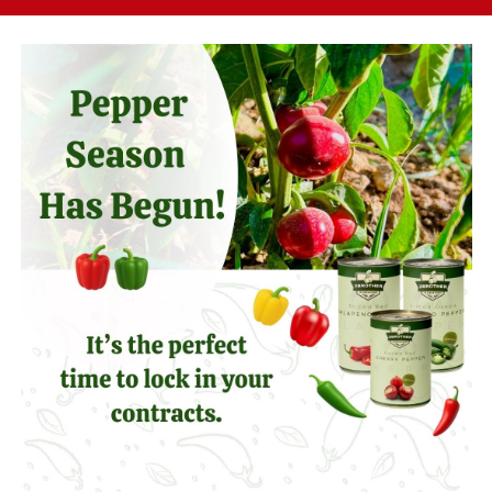
oosing the Right Pickled
Global Pickled Ve
Pepper Format
Market Outlook 2026
Trends, Growth Opport
& B2B I
أقرأ المزيد
د