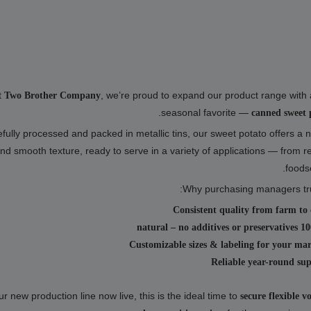
t
, we’re proud to expand our product range with
Two Brother Company
.
seasonal favorite —
canned sweet 
fully processed and packed in metallic tins, our sweet potato offers a n
nd smooth texture, ready to serve in a variety of applications — from ret
foodse
Why purchasing managers tru
Consistent quality from farm to
100% natural – no 
Customizable sizes & labeling for your ma
Reliable year-round su
ur new production line now live, this is the ideal time to
secure flexible v