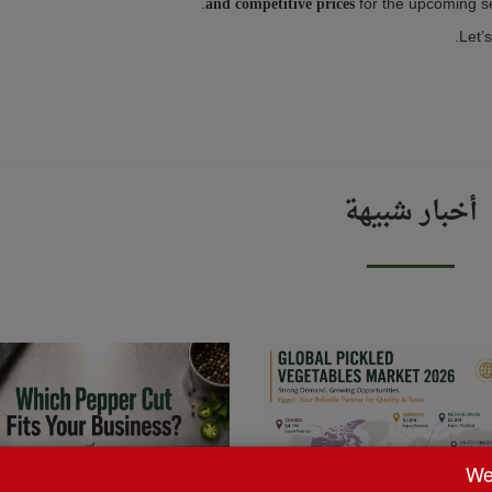
for the upcoming s
and competitive prices
Let’s
أخبار شبيهة
We