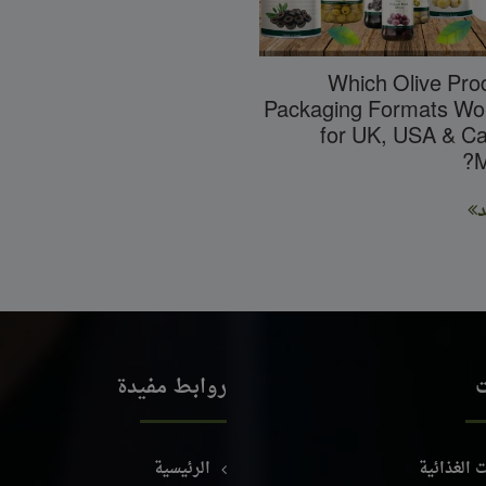
Which Olive Pro
Packaging Formats Wo
for UK, USA & C
M
د
ت
روابط مفيدة
 الغذائية
الرئيسية