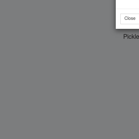
Close
Pickl