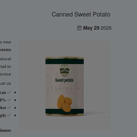
Canned Sweet Potato
May 29
2025
 a new
potato
atural
ail to
rvice.
st us:
✅
 can
✅
additives or preservatives
✅
rket
✅
pply
olumes