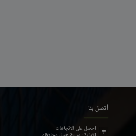
أتصل بنا
احصل على الاتجاهات
الادارة : مدينة ههيا- محافظه