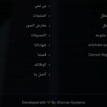
من نحن
خلل
المنتجات
لل
معارض الصور
متنوعه
التصنيفات
artichoke q
شهاداتنا
Canned Veg
قصتنا
الوظائف
أتصل بنا
Developed with
By
Shoman Systems