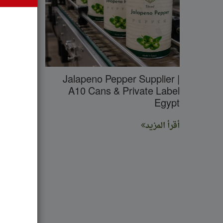
getable
Jalapeno Pepper Supplier |
: Trade
A10 Cans & Private Label
unities
Egypt
nsights
أقرأ المزيد
أقرأ المزي