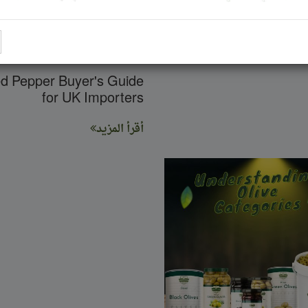
ed Pepper Buyer's Guide
for UK Importers
أقرأ المزيد