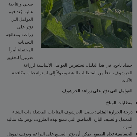
صحي وإنتاجية
عالية. يُعد فهم
العوامل التي
تؤثر على
زراعته ومعالجة
التحديات
المحتملة أمراً
ضرورياً لتحقيق
حصاد ناجح. في هذا الدليل، نستعرض العوامل الأساسية لزراعة
الخرشوف، بدءاً من المتطلبات البيئية وصولاً إلى استراتيجيات مكافحة
الآفات.
العوامل التي تؤثر على زراعة الخرشوف
متطلبات المناخ
: يفضل الخرشوف المناخات المعتدلة ذات الشتاء
درجة الحرارة المثلى
المعتدل والصيف البارد. المناطق التي تتمتع بهذه الظروف توفر بيئة مثالية
لنموه.
: يمكن أن يؤثر الصقيع على البراعم ويوقف نموها،
الحساسية تجاه الصقيع