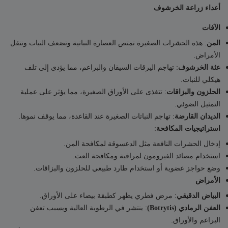
أعداء زراعة الخرشوف
الآفات
: هذه الحشرات الصغيرة تمتص العصارة النباتية وتضعف النبات وتنقل
المن
الأمراض.
: تهاجم اليرقات السيقان والبراعم، مما يؤدي إلى تلف
عثة الخرشوف
هيكلي للنبات.
: تتغذى على الأوراق الصغيرة، مما يؤثر على عملية
الحلزون والبزاقات
التمثيل الضوئي.
: تهاجم النباتات الصغيرة عند القاعدة، مما يوقف نموها.
الديدان القارضة
:
استراتيجيات المكافحة
إدخال الحشرات النافعة مثل الدعسوقة لمكافحة المن.
استخدام مصائد الفيرومون لمراقبة ومكافحة العث.
وضع حواجز عضوية أو استخدام طارد طبيعي للحلزون والبزاقات.
الأمراض
: مرض فطري يظهر كطبقة بيضاء على الأوراق.
البياض الدقيقي
: ينتشر في الرطوبة العالية ويسبب تعفن
العفن الرمادي (Botrytis)
البراعم والأوراق.