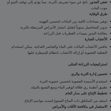
: ناتج عن سوء تصريف التربة، مما يؤدي إلى توقف النمو أو
تعفن الجذور
موت النبات.
:
طرق الوقاية
توفير مساحات كافية بين النباتات لتحسين التهوية.
تدوير المحاصيل سنوياً لتقليل انتشار الأمراض المرتبطة بالتربة.
معالجة البذور بمبيدات الفطريات قبل الزراعة.
الأعشاب الضارة
تنافس الأعشاب النباتات على الماء والعناصر الغذائية. يمكن استخدام
التغطية العضوية أو إزالة الأعشاب بانتظام للسيطرة عليها.
استراتيجيات الزراعة المثلى
:
تحسين إدارة التربة والري
استخدم الأسمدة العضوية لتحسين خصوبة التربة.
تطبيق أنظمة ري فعّالة لتوفير الماء ومنع التشبع بالمياه.
:
تخطيط الإنتاج على مدار العام
استفد من المناطق ذات المناخ المتنوع لتمديد مواسم الإنتاج.
:
الاستثمار في مكافحة الآفات والأمراض