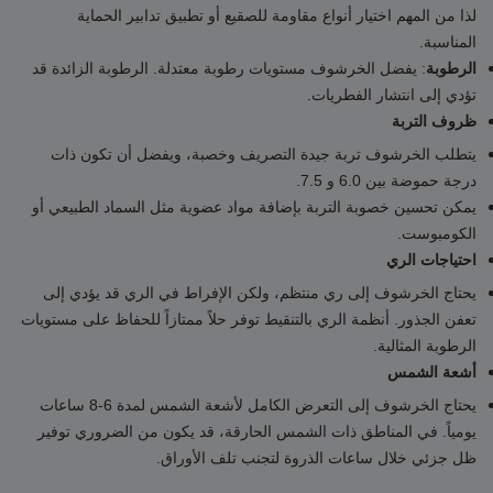
لذا من المهم اختيار أنواع مقاومة للصقيع أو تطبيق تدابير الحماية
المناسبة.
: يفضل الخرشوف مستويات رطوبة معتدلة. الرطوبة الزائدة قد
الرطوبة
تؤدي إلى انتشار الفطريات.
ظروف التربة
يتطلب الخرشوف تربة جيدة التصريف وخصبة، ويفضل أن تكون ذات
درجة حموضة بين 6.0 و 7.5.
يمكن تحسين خصوبة التربة بإضافة مواد عضوية مثل السماد الطبيعي أو
الكومبوست.
احتياجات الري
يحتاج الخرشوف إلى ري منتظم، ولكن الإفراط في الري قد يؤدي إلى
تعفن الجذور. أنظمة الري بالتنقيط توفر حلاً ممتازاً للحفاظ على مستويات
الرطوبة المثالية.
أشعة الشمس
يحتاج الخرشوف إلى التعرض الكامل لأشعة الشمس لمدة 6-8 ساعات
يومياً. في المناطق ذات الشمس الحارقة، قد يكون من الضروري توفير
ظل جزئي خلال ساعات الذروة لتجنب تلف الأوراق.