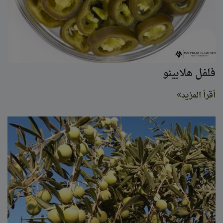
فلفل هلابينو
أقرأ المزيد