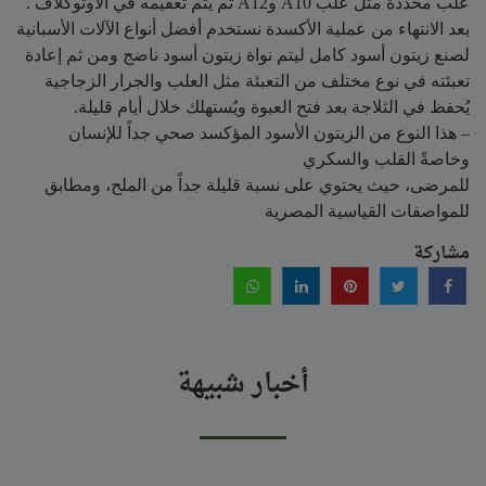
علب محددة مثل علب A10 وA12 ثم يتم تعقيمه في الأوتوكلاف .
بعد الانتهاء من عملية الأكسدة نستخدم أفضل أنواع الآلات الأسبانية
لصنع زيتون أسود كامل ليتم نواة زيتون أسود ناضج ومن ثم إعادة
تعبئته في نوع مختلف من التعبئة مثل العلب والجرار الزجاجية
يُحفظ في الثلاجة بعد فتح العبوة ويُستهلك خلال أيام قليلة.
– هذا النوع من الزيتون الأسود المؤكسد صحي جداً للإنسان
وخاصةً القلب والسكري
للمرضى، حيث يحتوي على نسبة قليلة جداً من الملح، ومطابق
للمواصفات القياسية المصرية
مشاركة
أخبار شبيهة