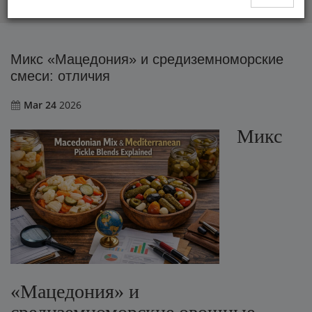
Микс «Мацедония» и средиземноморские смеси: отличия
Микс «Мацедония» и средиземноморские
смеси: отличия
Mar 24
2026
Микс
«Мацедония» и