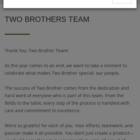
TWO BROTHERS TEAM
Thank You, Two Brother Team!
As the year comes to an end, we want to take a moment to
celebrate what makes Two Brother special: our people.
The success of Two Brother comes from the dedication and
hard work of everyone who is part of this team. From the
fields to the table, every step of the process is handled with
care and commitment to excellence.
We’re so grateful for each of you. Your efforts, teamwork, and
passion make it all possible. You don’t just create a product—