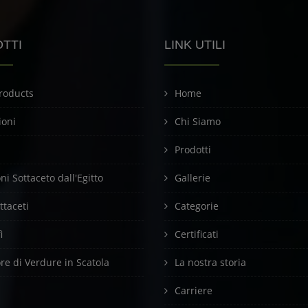
TTI
LINK UTILI
roducts
Home
ioni
Chi Siamo
Prodotti
i Sottaceto dall'Egitto
Gallerie
ottaceti
Categorie
i
Certificati
ore di Verdure in Scatola
La nostra storia
Carriere