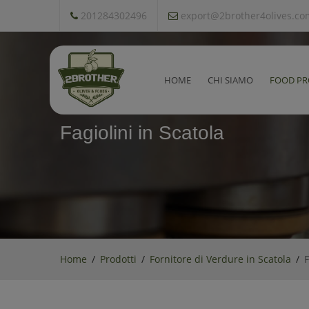
201284302496
export@2brother4olives.co
HOME
CHI SIAMO
FOOD PR
Fagiolini in Scatola
Home
Prodotti
Fornitore di Verdure in Scatola
F