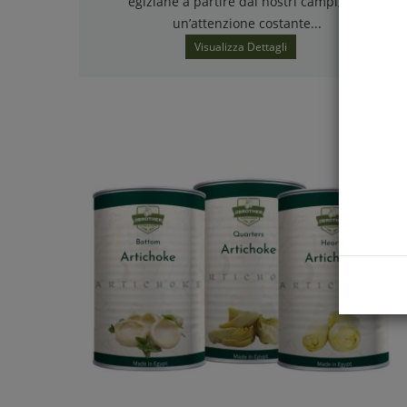
egiziane a partire dai nostri campi, con
un’attenzione costante...
Visualizza Dettagli