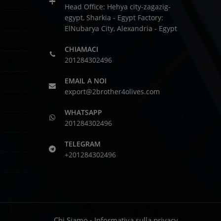
Head Office: Hehya city-zagazig-
egypt, Sharkia - Egypt
Factory:
ElNubarya City, Alexandria - Egypt
CHIAMACI
201284302496
EMAIL A NOI
export@2brother4olives.com
WHATSAPP
201284302496
TELEGRAM
+201284302496
Chi Siamo
-
Informativa sulla privacy