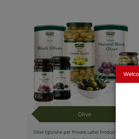
Welc
Olive
Olive Egiziane per Private Label Produciamo olive