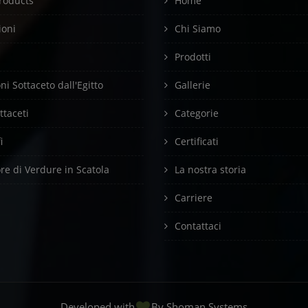
roducts
Home
ioni
Chi Siamo
Prodotti
i Sottaceto dall'Egitto
Gallerie
ottaceti
Categorie
i
Certificati
ore di Verdure in Scatola
La nostra storia
Carriere
Contattaci
Developed with
By
Shoman Systems