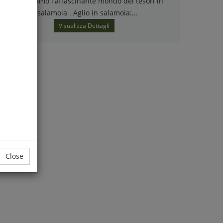
esploriamo l'affascinante mondo dei tesori in
salamoia . Aglio in salamoia:...
Visualizza Dettagli
Close