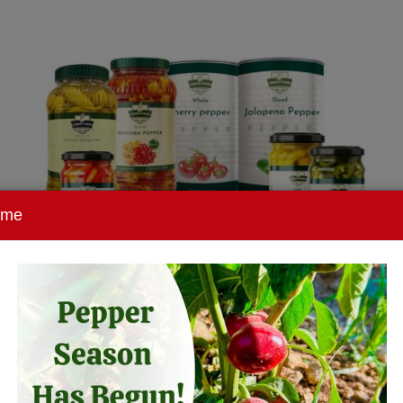
ome
Peperoni Sottaceto dall'Egitto
Peperoni Sottaceto dall'Egitto I nostri peperoni