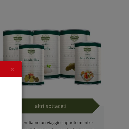
×
altri sottaceti
Intraprendiamo un viaggio saporito mentre