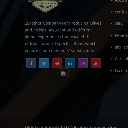
Food P
confez
2Brother Company For Producing Olives
Olive
and Pickles has great and different
Peperon
global experiences that exceed the
official standard specifications, which
altri s
ensures our customers' satisfaction.
Carciof
Fornit
Diritti d'Autore © 2023 2Brother Company For