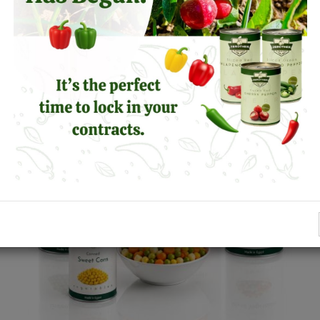
sottaceto sono prodotti con peperoni
accuratamente selezionati,...
Visualizza Dettagli