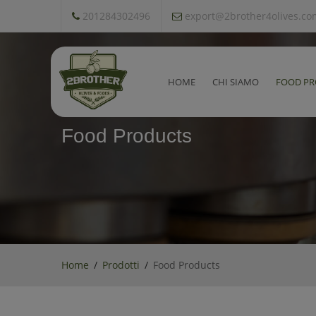
201284302496
export@2brother4olives.co
HOME
CHI SIAMO
FOOD PR
Food Products
Home
Prodotti
Food Products