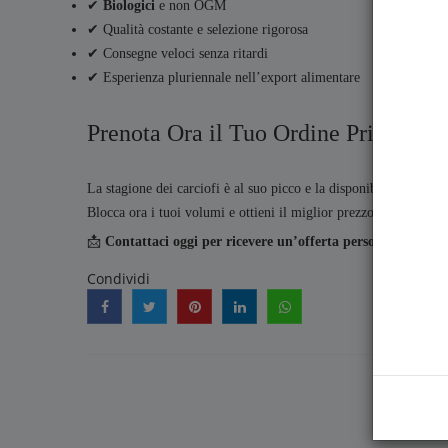
✔
Biologici
e non OGM
✔ Qualità costante e selezione rigorosa
✔ Consegne veloci senza ritardi
✔ Esperienza pluriennale nell’export alimentare
Prenota Ora il Tuo Ordine Prima che 
La stagione dei carciofi è al suo picco e la disponibilità si sta r
Blocca ora i tuoi volumi e ottieni il miglior prezzo possibile.
📩
Contattaci oggi per ricevere un’offerta personalizzata.
Condividi
PR