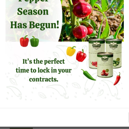
la Stagione Finisca
iducendo.
ODOTTI SIMILI