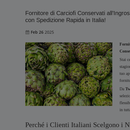
Fornitore di Carciofi Conservati all’Ingros
con Spedizione Rapida in Italia!
Feb 26
2025
Fornit
Conse
Stai c
stagio
tuo ap
fornit
Da
Tw
selezi
flessi
in tutt
Perché i Clienti Italiani Scelgono i N