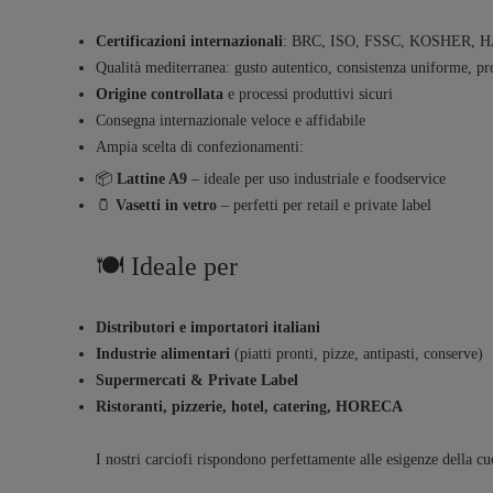
Certificazioni internazionali
: BRC, ISO, FSSC, KOSHER, 
Qualità mediterranea: gusto autentico, consistenza uniforme, pr
Origine controllata
e processi produttivi sicuri
Consegna internazionale veloce e affidabile
Ampia scelta di confezionamenti:
📦
Lattine A9
– ideale per uso industriale e foodservice
🫙
Vasetti in vetro
– perfetti per retail e private label
🍽 Ideale per
Distributori e importatori italiani
Industrie alimentari
(piatti pronti, pizze, antipasti, conserve)
Supermercati & Private Label
Ristoranti, pizzerie, hotel, catering, HORECA
I nostri carciofi rispondono perfettamente alle esigenze della cuc