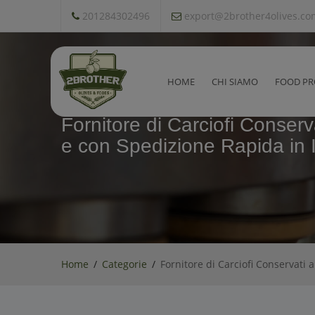
201284302496
export@2brother4olives.co
HOME
CHI SIAMO
FOOD PR
Fornitore di Carciofi Conserva
e con Spedizione Rapida in It
Home
Categorie
Fornitore di Carciofi Conservati a