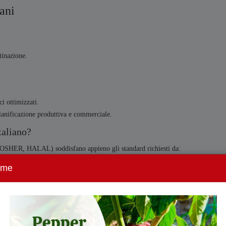
ani
tinazione.
.
ci ottimizzati.
ianificazione produttiva e commerciale.
taliano?
KOSHER, HALAL) soddisfano appieno gli standard richiesti da:
ome
ncorrenza?