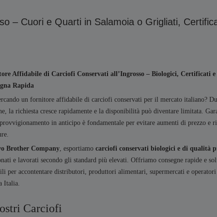
so – Cuori e Quarti in Salamoia o Grigliati, Certifica
ore Affidabile di Carciofi Conservati all’Ingrosso – Biologici, Certificati e
gna Rapida
ercando un fornitore affidabile di carciofi conservati per il mercato italiano? Du
ne, la richiesta cresce rapidamente e la disponibilità può diventare limitata. Gara
provvigionamento in anticipo è fondamentale per evitare aumenti di prezzo e ri
ure.
o Brother Company
, esportiamo
carciofi conservati biologici e di qualità
onati e lavorati secondo gli standard più elevati. Offriamo consegne rapide e so
bili per accontentare distributori, produttori alimentari, supermercati e opera
a Italia.
ostri Carciofi