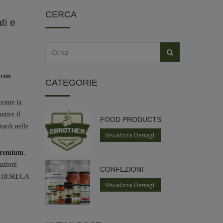
CERCA
ti e
 con
CATEGORIE
rante la
ntire il
FOOD PRODUCTS
tardi nelle
Visualizza Dettagli
 premium
,
luzioni
CONFEZIONI
tori HORECA
Visualizza Dettagli